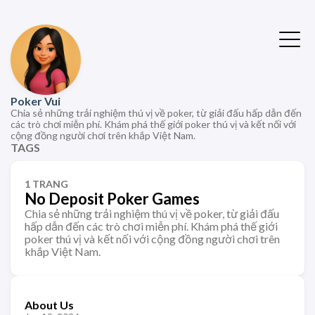
Poker Vui
Chia sẻ những trải nghiệm thú vị về poker, từ giải đấu hấp dẫn đến
các trò chơi miễn phí. Khám phá thế giới poker thú vị và kết nối với
cộng đồng người chơi trên khắp Việt Nam.
TAGS
1 TRANG
No Deposit Poker Games
Chia sẻ những trải nghiệm thú vị về poker, từ giải đấu
hấp dẫn đến các trò chơi miễn phí. Khám phá thế giới
poker thú vị và kết nối với cộng đồng người chơi trên
khắp Việt Nam.
About Us