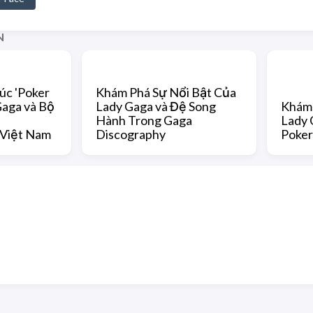
N
úc 'Poker
Khám Phá Sự Nổi Bật Của
Gaga và Bộ
Lady Gaga và Đệ Song
Khám
Hành Trong Gaga
Lady 
 Việt Nam
Discography
Poker